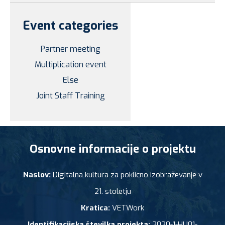
Event categories
Partner meeting
Multiplication event
Else
Joint Staff Training
Osnovne informacije o projektu
Naslov:
Digitalna kultura za poklicno izobraževanje v
21. stoletju
Kratica:
VETWork
Identifikacijska številka projekta:
2020-1-HU01-