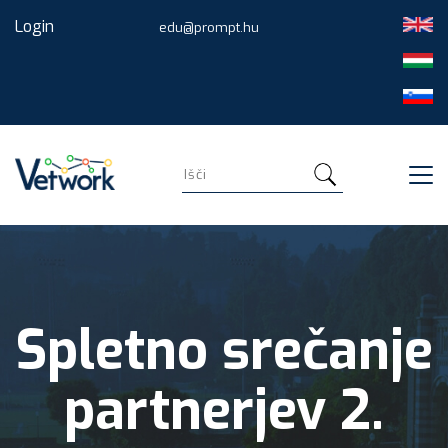
Skip
Login
edu@prompt.hu
to
main
content
Išči
Spletno srečanje
partnerjev 2.