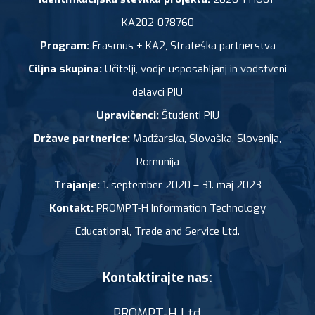
KA202-078760
Program:
Erasmus + KA2, Strateška partnerstva
Ciljna skupina:
Učitelji, vodje usposabljanj in vodstveni
delavci PIU
Upravičenci:
Študenti PIU
Države partnerice:
Madžarska, Slovaška, Slovenija,
Romunija
Trajanje:
1. september 2020 – 31. maj 2023
Kontakt:
PROMPT-H Information Technology
Educational, Trade and Service Ltd.
Kontaktirajte nas:
PROMPT-H Ltd.