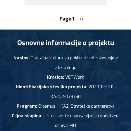
Page 1
Next
››
page
Pagination
Osnovne informacije o projektu
Naslov:
Digitalna kultura za poklicno izobraževanje v
21. stoletju
Kratica:
VETWork
Identifikacijska številka projekta:
2020-1-HU01-
KA202-078760
Program:
Erasmus + KA2, Strateška partnerstva
Ciljna skupina:
Učitelji, vodje usposabljanj in vodstveni
delavci PIU